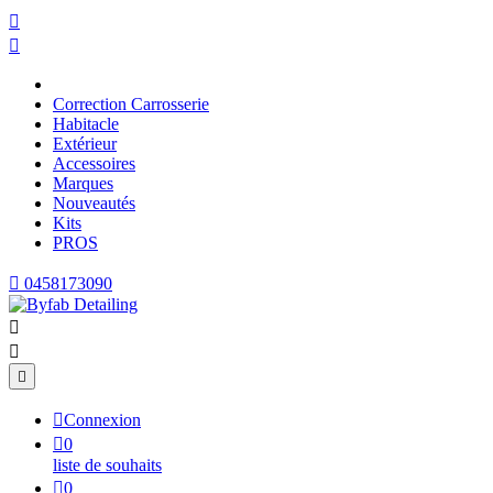


Correction Carrosserie
Habitacle
Extérieur
Accessoires
Marques
Nouveautés
Kits
PROS

0458173090




Connexion

0
liste de souhaits

0