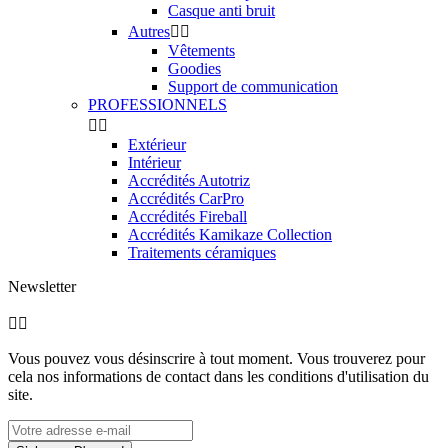

J'accepte la
politique de confidentialité
Catégories



Extérieur

Habitacle

Correction Carrosserie

Accessoires
Société


Qui sommes-nous ?
Livraison
Mentions légales
CGV
Paiement sécurisé
Nous contacter
Plan du site
Nous trouver
Votre compte


Informations personnelles
Commandes