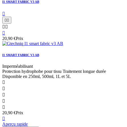
I1 SMART FABRIC V3 AB






20,90 €
Prix
I1 SMART FABRIC V3 AB
Imperméabilisant
Protection hydrophobe pour tissu Traitement longue durée
Disponible en 250ml, 500ml, 1L et 5L





20,90 €
Prix

Aperçu rapide