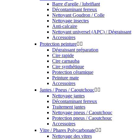
Protection des vitres
Lave glace
Polish phares polycarbonate
Protection phares
Dégivrant
Accessoires
Plastiques / Garnitures


Nettoyage
Protection
Accessoires
Moteur


Nettoyants
Protections
Accessoires
Métaux / Chrome


Nettoyage / Polish
Protection
Accessoires
Capote automobile / Cabriolet


Nettoyant
Imperméabilisant
Rénovateur / Coloration
Accessoires
Films PPF / Covering

