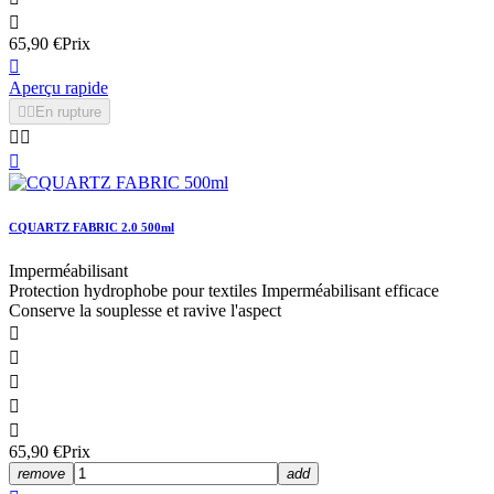

65,90 €
Prix

Aperçu rapide


En rupture



CQUARTZ FABRIC 2.0 500ml
Imperméabilisant
Protection hydrophobe pour textiles Imperméabilisant efficace
Conserve la souplesse et ravive l'aspect





65,90 €
Prix
remove
add