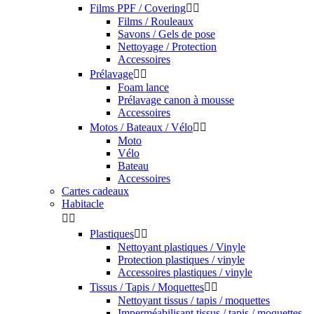
Accessoires tissus / tapis / moquettes
Cuirs


Nettoyant cuirs
Nourrissant cuirs
Protection cuirs
Réparation cuirs
Accessoires cuirs
Vitres


Nettoyant vitres
Anti buée
Ecrans et GPS
Accessoires vitres
Senteur / Destructeur d'odeurs


Senteurs
Destructeurs d'odeurs
Matériel / équipements


Injecteur / extracteur
Cyclone / Tornador
Eclairage
Aspirateurs
Correction Carrosserie


Polisseuses

