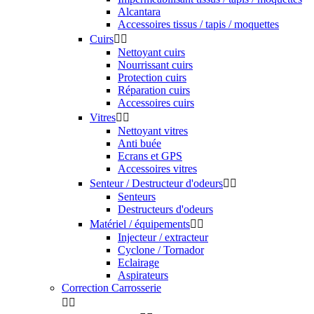
Polisseuse orbitale
Polisseuse rotation forcée
Polisseuse rotative
Polisseuse sans fil
Polish


Abrasif (hard)
Moyennement abrasif (medium)
Faiblement abrasif (finish)
Tout-en-un (One step)
Pads de polissage


Pads mousse (foam pad)
Pads laine (wool pad)
Pads microfibre
Pads manuels
Interface pour pads
Poncage


Ponceuse
Interface
Cale à poncer
Abrasifs de ponçage
Autres accessoires de ponçage
Accessoires polissage


Cleaner IPA
Plateau pour orbitale