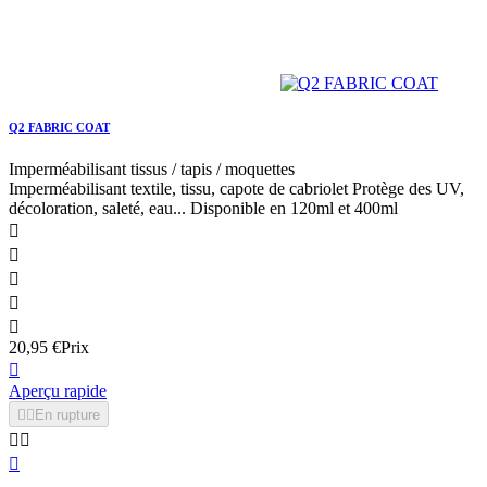



20,95 €
Prix

Aperçu rapide


En rupture



Q2 FABRIC COAT
Imperméabilisant tissus / tapis / moquettes
Imperméabilisant textile, tissu, capote de cabriolet Protège des UV,
décoloration, saleté, eau... Disponible en 120ml et 400ml




