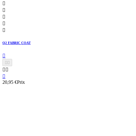





Q2 FABRIC COAT






20,95 €
Prix
Q2 FABRIC COAT
Imperméabilisant tissus / tapis / moquettes
Imperméabilisant textile, tissu, capote de cabriolet Protège des UV,
décoloration, saleté, eau... Disponible en 120ml et 400ml

