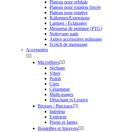
Pulvérisateurs
Applicateurs manuels


Mousse
Microfibres
Eclairage


Lampes
Accessoires éclairage
Rangements et Supports


Supports et servante
Dalles de sol
Sacs de rangement
Matériel


Nettoyeur haute pression
Aspirateurs
Sécheurs sans contact
Pistolet de nettoyage
Injecteur / extracteur
Batteries / Chargeurs
Autre matériel
Equipement de protection individuelle


Gants nitrile
Masques de protection
Lunettes de protection
Casque anti bruit