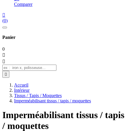
Comparer

(0)
Panier
0



Accueil
Intérieur
Tissus / Tapis / Moquettes
Imperméabilisant tissus / tapis / moquettes
Imperméabilisant tissus / tapis
/ moquettes