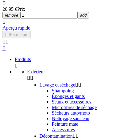
Décontaminant ferreux
Nettoyant Goudron / Colle
Nettoyage insectes
Anti-calcaire
Nettoyant universel (APC) / Dégraissant
Accessoires
Protection peinture


Dégraissant préparation
Cire rapide
Cire carnauba
Cire synthétique
Protection céramique
Peinture mate
Accessoires
Jantes / Pneus / Caoutchouc


Nettoyage jantes
Décontaminant ferreux
Traitement jantes
Nettoyage pneus / Caoutchouc
Protection pneus / Caoutchouc
Accessoires
Vitre / Phares Polycarbonate


Nettoyage des vitres
Polish / Décontamination