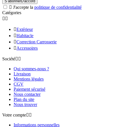
Avoirs
Adresses
Bons de réduction
Mes alertes
Mes listes de souhaits
Informations



Byfab Detailing
1 Impasse du Temple
38080 L’ISLE D’ABEAU
France métropolitaine

0458173090

contact@byfab.fr