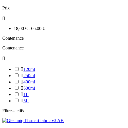
Prix

18,00 € - 66,00 €
Contenance
Contenance


120ml

250ml

400ml

500ml

1L

5L
Filtres actifs