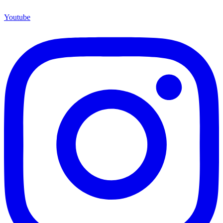
Instagram

Panier

Mon compte

Liste de souhaits
(0)

Comparer(
0
)

Haut de page
Aller en haut

Facebook
YouTube
Instagram
LinkedIn
TikTok
© Byfab - Réalisation Com'onSoft