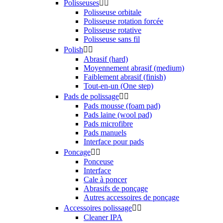
Plateau pour rotation forcée
Plateau pour rotative
Rallonges/Extensions
Lampes / Eclairages
Mesureur de peinture (PTG)
Nettoyage pads
Autres accessoires polissage
Scotch de masquage
Accessoires


Microfibres


Séchage
Vitres
Polish
Cires
Céramique
Multi-usages
Détachant et Lessive
Brosses / Pinceaux


Intérieur
Extérieur
Pneus et Jantes
Bouteilles et Sprayers


Bouteilles