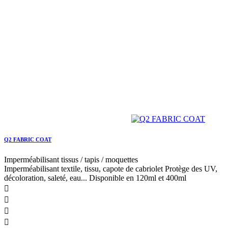
20,95 €
Prix
remove
add

Aperçu rapide


En rupture



Produits

Extérieur


Lavage et séchage


Shampoing
Éponges et gants
Seaux et accessoires
Microfibres de séchage
Sécheurs auto/moto
Nettoyage sans eau
Peinture mate
Accessoires
Décontamination


Barre d'argile / lubrifiant