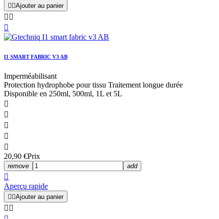


Ajouter au panier



I1 SMART FABRIC V3 AB
Imperméabilisant
Protection hydrophobe pour tissu Traitement longue durée
Disponible en 250ml, 500ml, 1L et 5L





20,90 €
Prix
remove
add

Aperçu rapide


Ajouter au panier


