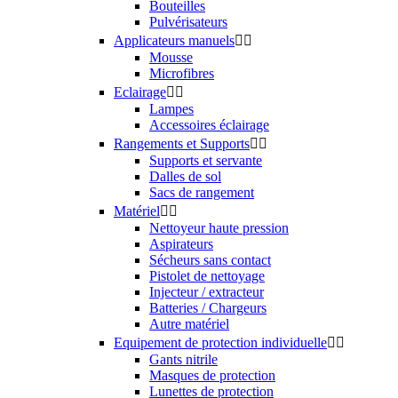
Autres


Vêtements
Goodies
Support de communication
PROFESSIONNELS


Extérieur
Intérieur
Accrédités Autotriz
Accrédités CarPro
Accrédités Fireball
Accrédités Kamikaze Collection
Traitements céramiques
Newsletter


Vous pouvez vous désinscrire à tout moment. Vous trouverez pour
cela nos informations de contact dans les conditions d'utilisation du
site.
S’abonner
D'accord