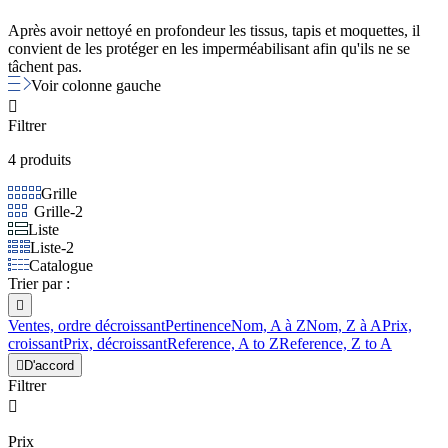
Après avoir nettoyé en profondeur les tissus, tapis et moquettes, il
convient de les protéger en les imperméabilisant afin qu'ils ne se
tâchent pas.
Voir colonne gauche

Filtrer
4 produits
Grille
Grille-2
Liste
Liste-2
Catalogue
Trier par :

Ventes, ordre décroissant
Pertinence
Nom, A à Z
Nom, Z à A
Prix,
croissant
Prix, décroissant
Reference, A to Z
Reference, Z to A

D'accord
Filtrer

Prix