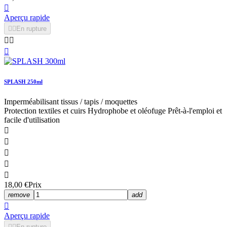

Aperçu rapide


En rupture



SPLASH 250ml
Imperméabilisant tissus / tapis / moquettes
Protection textiles et cuirs Hydrophobe et oléofuge Prêt-à-l'emploi et
facile d'utilisation





18,00 €
Prix
remove
add

Aperçu rapide


En rupture