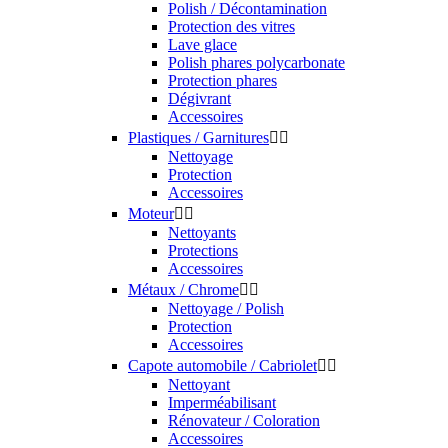
Films / Rouleaux
Savons / Gels de pose
Nettoyage / Protection
Accessoires
Prélavage


Foam lance
Prélavage canon à mousse
Accessoires
Motos / Bateaux / Vélo


Moto
Vélo
Bateau
Accessoires
Cartes cadeaux
Habitacle


Plastiques


Nettoyant plastiques / Vinyle
Protection plastiques / vinyle
Accessoires plastiques / vinyle
Tissus / Tapis / Moquettes


Nettoyant tissus / tapis / moquettes
Imperméabilisant tissus / tapis / moquettes
Alcantara