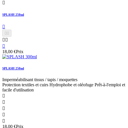

SPLASH 250ml






18,00 €
Prix
SPLASH 250ml
Imperméabilisant tissus / tapis / moquettes
Protection textiles et cuirs Hydrophobe et oléofuge Prêt-à-l'emploi et
facile d'utilisation





18,00 €
Prix